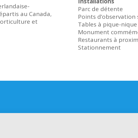
Installation
s
éerlandaise-
Parc de détente
épartis au Canada,
Points d’observation 
orticulture et
Tables à pique-nique
Monument commémo
Restaurants à proxim
Stationnement