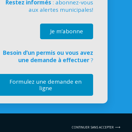
Restez informés
: abonnez-vous
aux alertes municipales!
Je m’abonne
Besoin d’un permis ou vous avez
une demande à effectuer
?
Formulez une demande en
ligne
CONTINUER SANS ACCEPTER