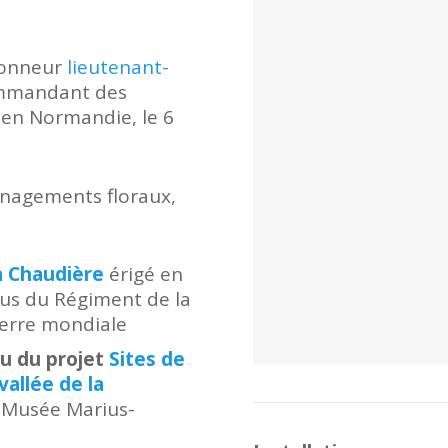
’honneur
lieutenant-
ommandant des
 en Normandie, le 6
énagements floraux,
a Chaudière
érigé en
us du Régiment de la
erre mondiale
su du projet
Sites de
vallée de la
e Musée Marius-