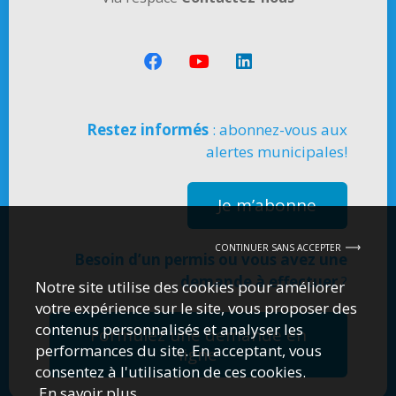
Restez informés
: abonnez-vous aux
alertes municipales!
Je m’abonne
CONTINUER SANS ACCEPTER
Besoin d’un permis ou vous avez une
demande à effectuer
?
Notre site utilise des cookies pour améliorer
votre expérience sur le site, vous proposer des
contenus personnalisés et analyser les
Formulez une demande en
performances du site. En acceptant, vous
ligne
consentez à l'utilisation de ces cookies.
En savoir plus