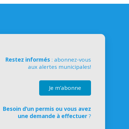
Restez informés
: abonnez-vous
aux alertes municipales!
Je m’abonne
Besoin d’un permis ou vous avez
une demande à effectuer
?