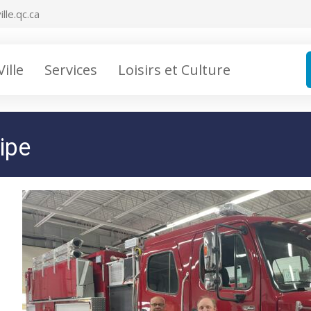
lle.qc.ca
Ville
Services
Loisirs et Culture
ipe