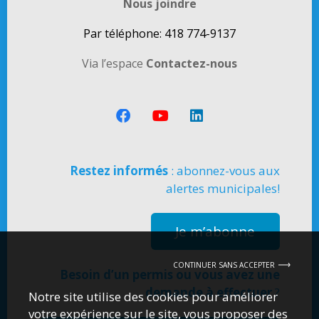
Nous joindre
Par téléphone: 418 774-9137
Via l’espace
Contactez-nous
Restez informés
: abonnez-vous aux
alertes municipales!
Je m’abonne
CONTINUER SANS ACCEPTER
Besoin d’un permis ou vous avez une
demande à effectuer
?
Notre site utilise des cookies pour améliorer
votre expérience sur le site, vous proposer des