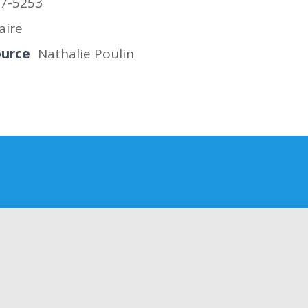
57-5253
aire
ource
Nathalie Poulin