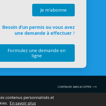
Je m’abonne
Besoin d’un permis ou vous avez
une demande à effectuer
?
Formulez une demande en
ligne
CONTINUER SANS ACCEPTER
 des contenus personnalisés et
okies.
En savoir plus