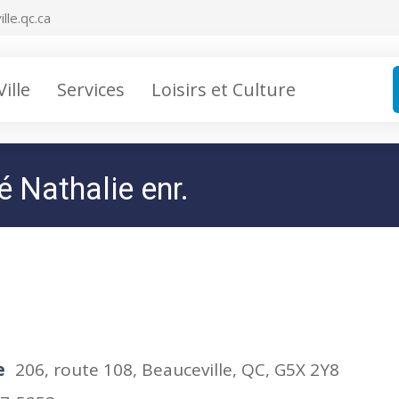
lle.qc.ca
Ville
Services
Loisirs et Culture
é Nathalie enr.
e
206, route 108, Beauceville, QC, G5X 2Y8