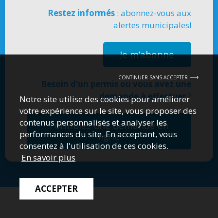
Restez informés
: abonnez-vous aux
alertes municipales!
Je m’abonne
CONTINUER SANS ACCEPTER
Besoin d’un permis ou vous avez une
demande à effectuer
?
Notre site utilise des cookies pour améliorer
votre expérience sur le site, vous proposer des
contenus personnalisés et analyser les
Formulez une demande en
performances du site. En acceptant, vous
ligne
consentez à l'utilisation de ces cookies.
En savoir plus
ACCEPTER